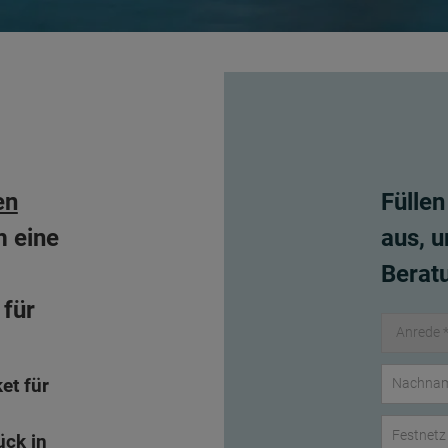
en
Füllen
m eine
aus, u
Beratu
 für
et für
ück in