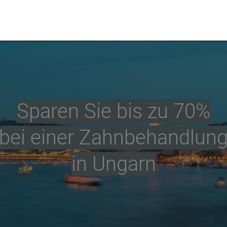
Sparen Sie bis zu 70%
bei einer Zahnbehandlun
in Ungarn