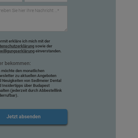
rmit erkläre ich mich mit der
tenschutzerklärung
sowie der
nwilligungserklärung
einverstanden.
er bekommen:
h möchte den monatlichen
wsletter zu aktuellen Angeboten
d Neuigkeiten von Sedlmeier Dental
d Insidertipps über Budapest
alten (jederzeit durch Abbestelllink
derrufbar).
Jetzt absenden