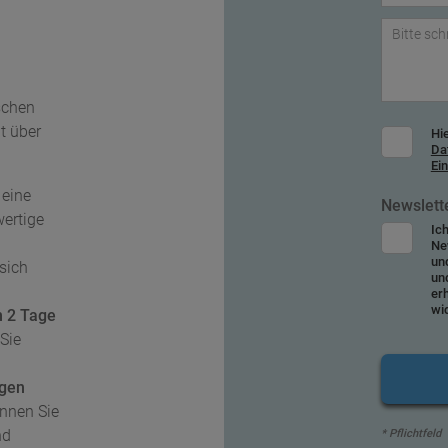
schen
t über
Hie
Da
Ei
 eine
Newslett
wertige
Ic
Ne
un
sich
un
erh
wi
m 2 Tage
Sie
igen
nnen Sie
nd
* Pflichtfeld