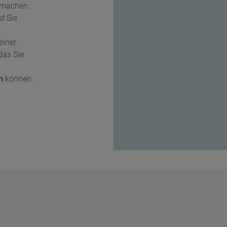
d machen.
uf Sie
einer
das Sie
n
können.